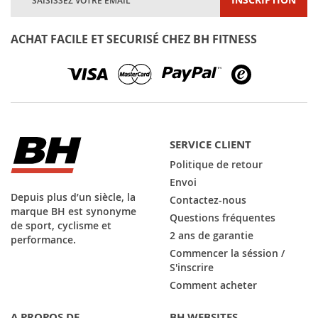
à
notre
lettre
ACHAT FACILE ET SECURISÉ CHEZ BH FITNESS
d’information
:
SERVICE CLIENT
Politique de retour
Envoi
Depuis plus d’un siècle, la
Contactez-nous
marque BH est synonyme
Questions fréquentes
de sport, cyclisme et
2 ans de garantie
performance.
Commencer la séssion /
S'inscrire
Comment acheter
A PROPOS DE
BH WEBSITES