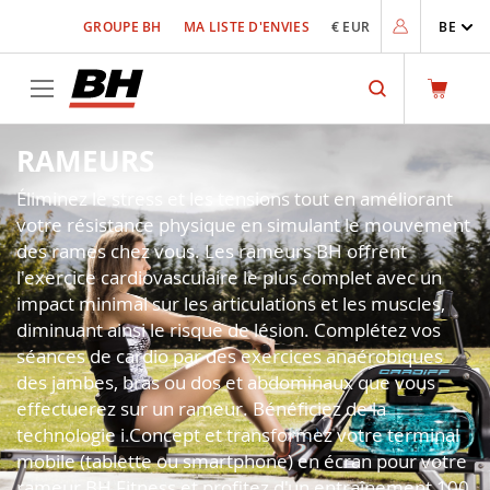
Allez
GROUPE BH
MA LISTE D'ENVIES
€ EUR
BE
au
contenu
Rechercher
RAMEURS
Éliminez le stress et les tensions tout en améliorant
votre résistance physique en simulant le mouvement
des rames chez vous. Les rameurs BH offrent
l'exercice cardiovasculaire le plus complet avec un
impact minimal sur les articulations et les muscles,
diminuant ainsi le risque de lésion. Complétez vos
séances de cardio par des exercices anaérobiques
des jambes, bras ou dos et abdominaux que vous
effectuerez sur un rameur. Bénéficiez de la
technologie i.Concept et transformez votre terminal
mobile (tablette ou smartphone) en écran pour votre
rameur BH Fitness et profitez d'un entraînement 100