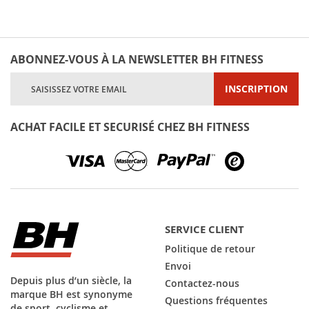
ABONNEZ-VOUS À LA NEWSLETTER BH FITNESS
Inscription
INSCRIPTION
à
notre
lettre
ACHAT FACILE ET SECURISÉ CHEZ BH FITNESS
d’information
:
SERVICE CLIENT
Politique de retour
Envoi
Depuis plus d’un siècle, la
Contactez-nous
marque BH est synonyme
Questions fréquentes
de sport, cyclisme et