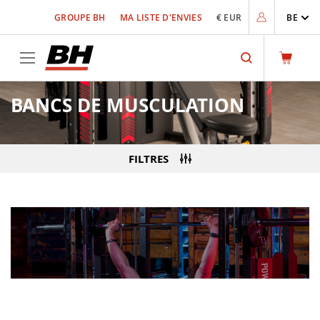
Allez
GROUPE BH
MA LISTE D'ENVIES
€ EUR
BE
au
contenu
Rechercher
BANCS DE MUSCULATION
FILTRES