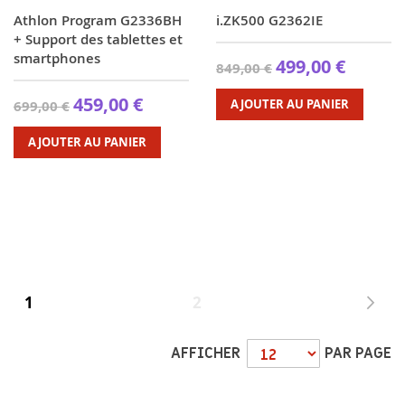
Athlon Program G2336BH
i.ZK500 G2362IE
+ Support des tablettes et
smartphones
499,00 €
849,00 €
459,00 €
AJOUTER AU PANIER
699,00 €
AJOUTER AU PANIER
Page
Vous
Page
P
S
1
2
lisez
AFFICHER
PAR PAGE
actuellement
la