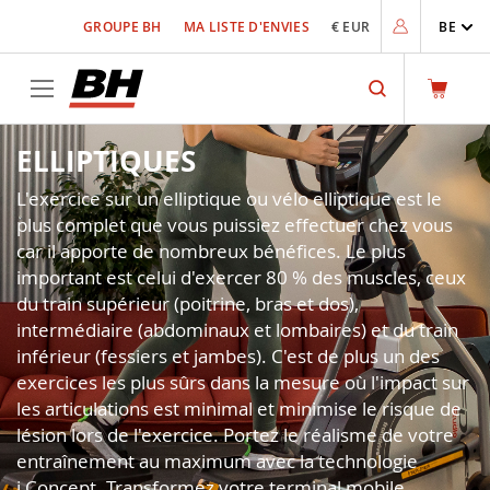
Allez
GROUPE BH
MA LISTE D'ENVIES
€ EUR
BE
au
contenu
Rechercher
ELLIPTIQUES
L'exercice sur un elliptique ou vélo elliptique est le
plus complet que vous puissiez effectuer chez vous
car il apporte de nombreux bénéfices. Le plus
important est celui d'exercer 80 % des muscles, ceux
du train supérieur (poitrine, bras et dos),
intermédiaire (abdominaux et lombaires) et du train
inférieur (fessiers et jambes). C'est de plus un des
exercices les plus sûrs dans la mesure où l'impact sur
les articulations est minimal et minimise le risque de
lésion lors de l'exercice. Portez le réalisme de votre
entraînement au maximum avec la technologie
i.Concept. Transformez votre terminal mobile