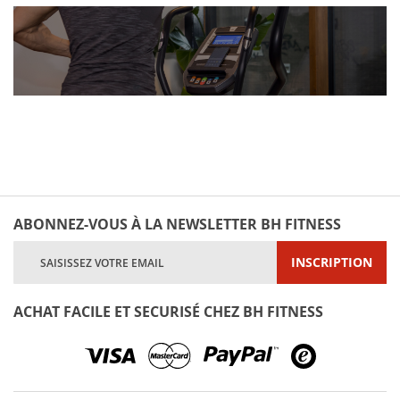
page
ABONNEZ-VOUS À LA NEWSLETTER BH FITNESS
Inscription
INSCRIPTION
à
notre
lettre
ACHAT FACILE ET SECURISÉ CHEZ BH FITNESS
d’information
: