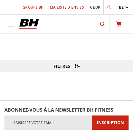
Allez
GROUPE BH
MA LISTE D'ENVIES
€ EUR
BE
au
contenu
Rechercher
SENIOR FITNESS
FILTRES
ABONNEZ-VOUS À LA NEWSLETTER BH FITNESS
Inscription
INSCRIPTION
à
notre